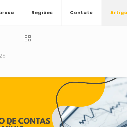
presa
Regiões
Contato
Artig
025