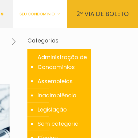
2° VIA DE BOLETO
os
SEU CONDOMÍNIO
Categorias
Administração de
Condomínios
Assembleias
Inadimplência
Legislação
Sem categoria
Síndico