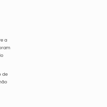
e a
foram
do
o de
 não