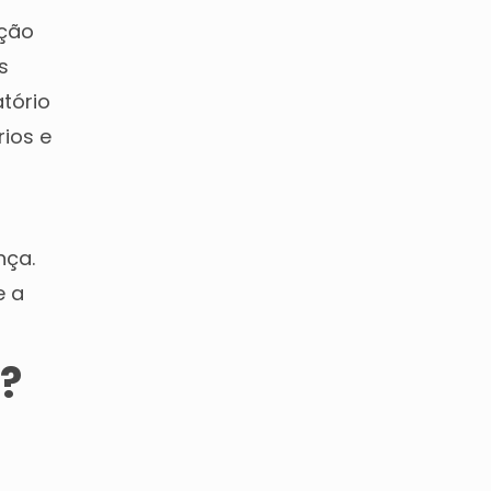
ação
s
tório
ios e
nça.
e a
l?