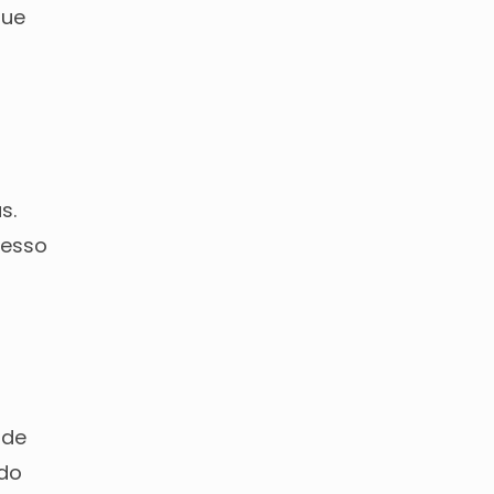
que
s.
resso
 de
ndo