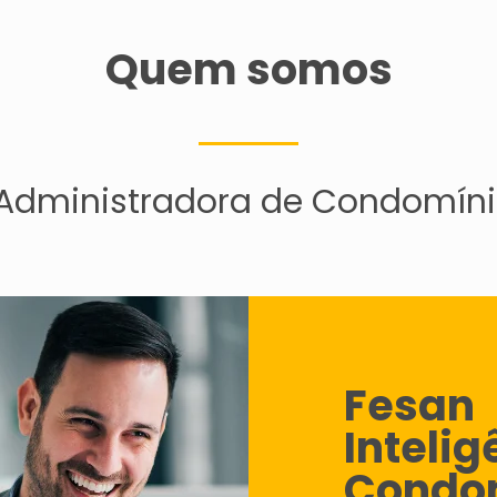
Quem somos
dministradora de Condomíni
Fesan
Inteli
Condo