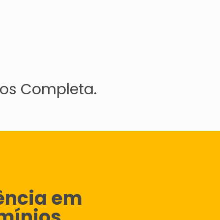
os Completa.
gência em
mínios