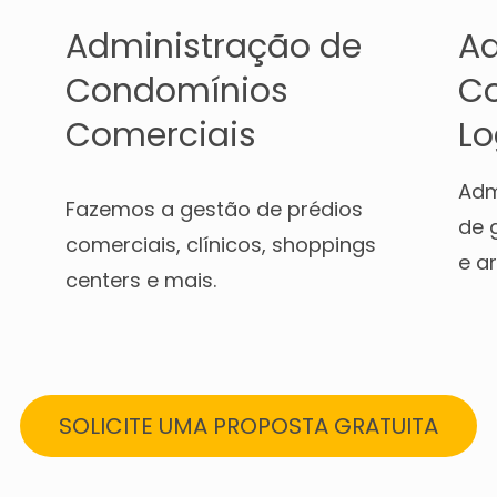
Administração de
Ad
Condomínios
C
Comerciais
Lo
Adm
Fazemos a gestão de prédios
de g
comerciais, clínicos, shoppings
e a
centers e mais.
SOLICITE UMA PROPOSTA GRATUITA